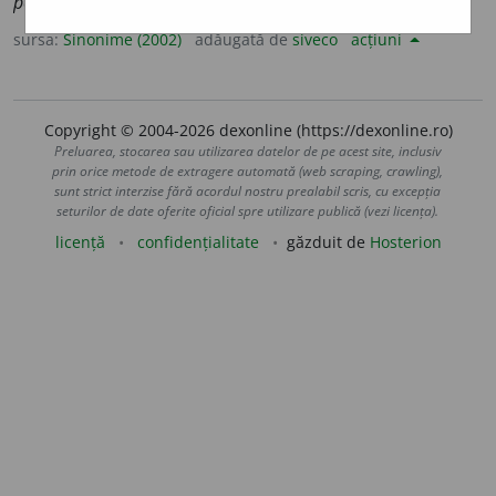
pereții unor case țărănești.)
sursa:
Sinonime (2002)
adăugată de
siveco
acțiuni
Copyright © 2004-2026 dexonline (https://dexonline.ro)
Preluarea, stocarea sau utilizarea datelor de pe acest site, inclusiv
prin orice metode de extragere automată (web scraping, crawling),
sunt strict interzise fără acordul nostru prealabil scris, cu excepția
seturilor de date oferite oficial spre utilizare publică (vezi licența).
licență
confidențialitate
găzduit de
Hosterion