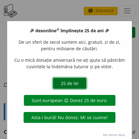
Donează
savings
®
®
🎉 dexonline
împlinește 25 de ani 🎉
caută
clear
search
De un sfert de secol suntem aici, gratuit, zi de zi,
opțiuni
pentru milioane de căutări.
Cu o mică donație aniversară ne-ați ajuta să păstrăm
cuvintele la îndemâna tuturor și pe viitor.
definiții (1)
Definiția cu ID-ul 176959:
Sinonime
CHIRP
I
CI
s. (Ban.) văiugă.
(Din ~ se construiau în trecut
Am donat deja.