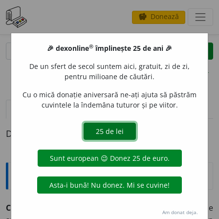
Donează
savings
®
®
🎉 dexonline
împlinește 25 de ani 🎉
caută
clear
search
De un sfert de secol suntem aici, gratuit, zi de zi,
opțiuni
pentru milioane de căutări.
Cu o mică donație aniversară ne-ați ajuta să păstrăm
cuvintele la îndemâna tuturor și pe viitor.
pronunție
(50)
volume_up
definiții (1)
Definiția cu ID-ul 8513:
Explicative DEX
CHINU
I
T, -Ă,
chinuiți, -te,
adj.
1.
Plin de chinuri, de
Am donat deja.