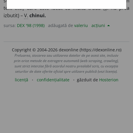
suferințe.
Viață chinuită.
2.
(Despre o operă artistică, un
text etc.) Care este făcut cu multă trudă (și nu prea
izbutit) –
V.
chinui.
sursa:
DEX '98 (1998)
adăugată de
valeriu
acțiuni
Copyright © 2004-2026 dexonline (https://dexonline.ro)
Preluarea, stocarea sau utilizarea datelor de pe acest site, inclusiv
prin orice metode de extragere automată (web scraping, crawling),
sunt strict interzise fără acordul nostru prealabil scris, cu excepția
seturilor de date oferite oficial spre utilizare publică (vezi licența).
licență
confidențialitate
găzduit de
Hosterion