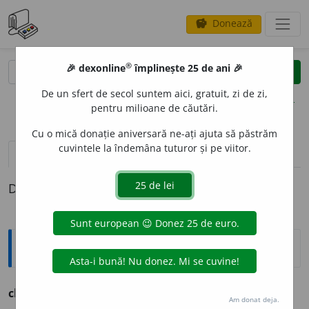
Donează
savings
®
®
🎉 dexonline
împlinește 25 de ani 🎉
caută
clear
search
De un sfert de secol suntem aici, gratuit, zi de zi,
opțiuni
pentru milioane de căutări.
Cu o mică donație aniversară ne-ați ajuta să păstrăm
cuvintele la îndemâna tuturor și pe viitor.
pronunție
(50)
volume_up
definiții (1)
Definiția cu ID-ul 787851:
Explicative DEX
chin
n. suferință mare, tortură. [Ung. KIN].
Am donat deja.