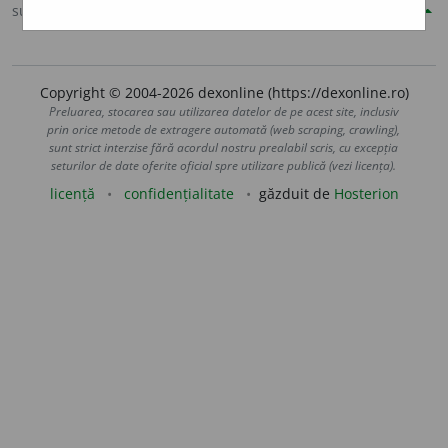
sursa:
Șăineanu, ed. VI (1929)
adăugată de
blaurb.
acțiuni
Copyright © 2004-2026 dexonline (https://dexonline.ro)
Preluarea, stocarea sau utilizarea datelor de pe acest site, inclusiv
prin orice metode de extragere automată (web scraping, crawling),
sunt strict interzise fără acordul nostru prealabil scris, cu excepția
seturilor de date oferite oficial spre utilizare publică (vezi licența).
licență
confidențialitate
găzduit de
Hosterion