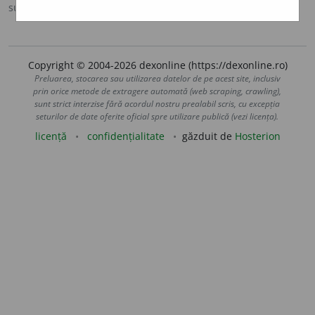
sursa:
DOOM 3 (2021)
adăugată de
gall
acțiuni
Copyright © 2004-2026 dexonline (https://dexonline.ro)
Preluarea, stocarea sau utilizarea datelor de pe acest site, inclusiv
prin orice metode de extragere automată (web scraping, crawling),
sunt strict interzise fără acordul nostru prealabil scris, cu excepția
seturilor de date oferite oficial spre utilizare publică (vezi licența).
licență
confidențialitate
găzduit de
Hosterion