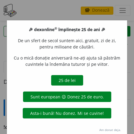
Donează
savings
®
®
🎉 dexonline
împlinește 25 de ani 🎉
caută
clear
search
De un sfert de secol suntem aici, gratuit, zi de zi,
opțiuni
pentru milioane de căutări.
Cu o mică donație aniversară ne-ați ajuta să păstrăm
cuvintele la îndemâna tuturor și pe viitor.
pronunție
(1)
volume_up
definiții (1)
Definiția cu ID-ul 1261597:
Ortografice DOOM
!chimon
o
u
s.
n.
,
art.
chimon
o
ul
;
pl.
chimon
o
uri
Am donat deja.