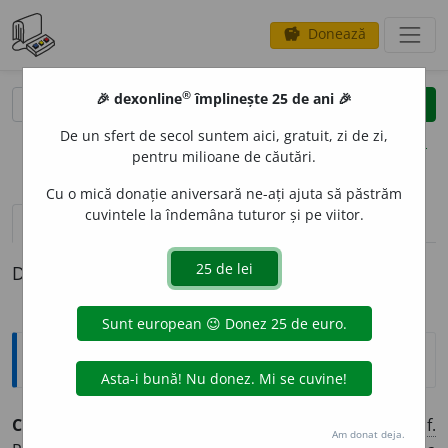
Donează
savings
®
®
🎉 dexonline
împlinește 25 de ani 🎉
caută
clear
search
De un sfert de secol suntem aici, gratuit, zi de zi,
opțiuni
pentru milioane de căutări.
Cu o mică donație aniversară ne-ați ajuta să păstrăm
cuvintele la îndemâna tuturor și pe viitor.
pronunție
(1)
volume_up
definiții (1)
Definiția cu ID-ul 8428:
Explicative DEX
CHILI
A
N, -Ă,
chilieni, -e,
s. m.
și
f.
,
adj.
1.
S. m.
și
f.
Am donat deja.