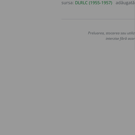
sursa:
DLRLC (1955-1957)
adăugată
Preluarea, stocarea sau utiliz
interzise fără acor