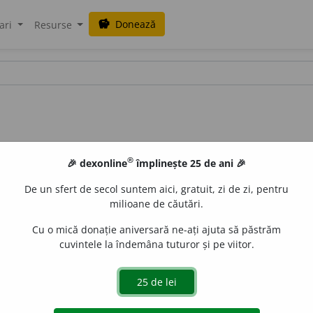
Donează
savings
ari
Resurse
®
🎉 dexonline
împlinește 25 de ani 🎉
De un sfert de secol suntem aici, gratuit, zi de zi, pentru
milioane de căutări.
Cu o mică donație aniversară ne-ați ajuta să păstrăm
cuvintele la îndemâna tuturor și pe viitor.
i,
adj.
De culoarea chihlimbarului; galben.
Vin chihlimbar
 84),
chihlibar
i
u
adj.