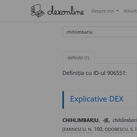
Despre noi
Volunt
®
definiții (1)
Definiția cu ID-ul 906551:
Explicative DEX
CHIHLIMBAR
I
U, -
I
E,
chihlimbari
EMINESCU, N.
ODOBESCU, S.
(
100,
I