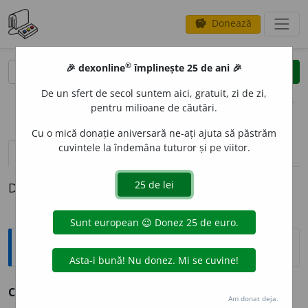
Donează
savings
®
®
🎉 dexonline
împlinește 25 de ani 🎉
caută
clear
search
De un sfert de secol suntem aici, gratuit, zi de zi,
opțiuni
pentru milioane de căutări.
Cu o mică donație aniversară ne-ați ajuta să păstrăm
cuvintele la îndemâna tuturor și pe viitor.
definiții (1)
Definiția cu ID-ul 176850:
Sinonime
CHIHLIMBAR
I
U
adj. v.
gălbui.
Am donat deja.