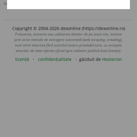
sursa:
Sinonime (2002)
adăugată de
siveco
acțiuni
Copyright © 2004-2026 dexonline (https://dexonline.ro)
Preluarea, stocarea sau utilizarea datelor de pe acest site, inclusiv
prin orice metode de extragere automată (web scraping, crawling),
sunt strict interzise fără acordul nostru prealabil scris, cu excepția
seturilor de date oferite oficial spre utilizare publică (vezi licența).
licență
confidențialitate
găzduit de
Hosterion