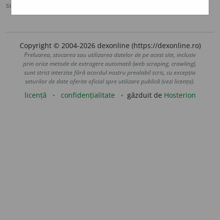
sursa:
DLRM (1958)
adăugată de
lgall
acțiuni
Copyright © 2004-2026 dexonline (https://dexonline.ro)
Preluarea, stocarea sau utilizarea datelor de pe acest site, inclusiv
prin orice metode de extragere automată (web scraping, crawling),
sunt strict interzise fără acordul nostru prealabil scris, cu excepția
seturilor de date oferite oficial spre utilizare publică (vezi licența).
licență
confidențialitate
găzduit de
Hosterion