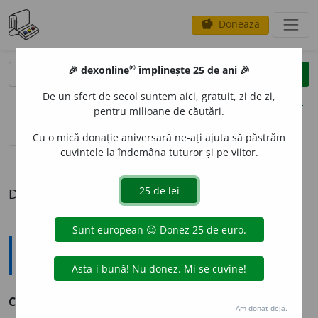
Donează
savings
®
®
🎉 dexonline
împlinește 25 de ani 🎉
caută
clear
search
De un sfert de secol suntem aici, gratuit, zi de zi,
opțiuni
pentru milioane de căutări.
Cu o mică donație aniversară ne-ați ajuta să păstrăm
cuvintele la îndemâna tuturor și pe viitor.
definiții (1)
Definiția cu ID-ul 549060:
Explicative DEX
CHIHLIBAR
I
U, -
I
E
adj.
v.
chihlimbariu.
Am donat deja.