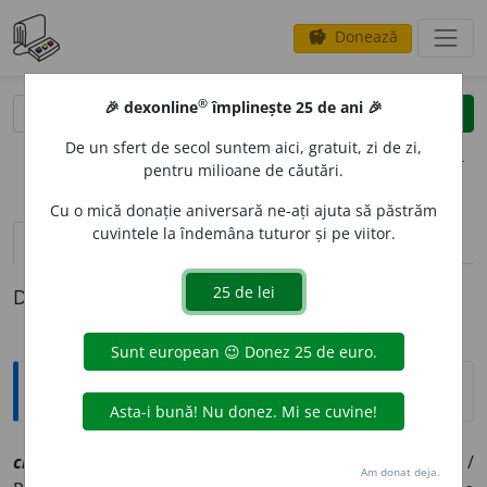
Donează
savings
®
®
🎉 dexonline
împlinește 25 de ani 🎉
caută
clear
search
De un sfert de secol suntem aici, gratuit, zi de zi,
opțiuni
pentru milioane de căutări.
Cu o mică donație aniversară ne-ați ajuta să păstrăm
cuvintele la îndemâna tuturor și pe viitor.
pronunție
(1)
volume_up
definiții (1)
Definiția cu ID-ul 1059956:
Explicative DEX
chifte
a
sf
[
At:
H IX, 365 /
V:
chef~, chiof~, chiuf~, cuf~
/
Am donat deja.