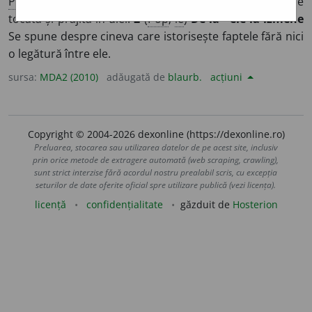
Pl:
~de
/
E:
tc
köfte
]
1
Preparat culinar făcut din carne
tocată și prăjită în ulei.
2
(
Pop
;
îe
)
De la ~ele la izmene
Se spune despre cineva care istorisește faptele fără nici
o legătură între ele.
sursa:
MDA2 (2010)
adăugată de
blaurb.
acțiuni
Copyright © 2004-2026 dexonline (https://dexonline.ro)
Preluarea, stocarea sau utilizarea datelor de pe acest site, inclusiv
prin orice metode de extragere automată (web scraping, crawling),
sunt strict interzise fără acordul nostru prealabil scris, cu excepția
seturilor de date oferite oficial spre utilizare publică (vezi licența).
licență
confidențialitate
găzduit de
Hosterion