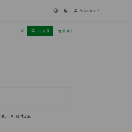
Anonim
language
dark_mode
person
caută
opțiuni
clear
search
it. –
V.
chibzui.