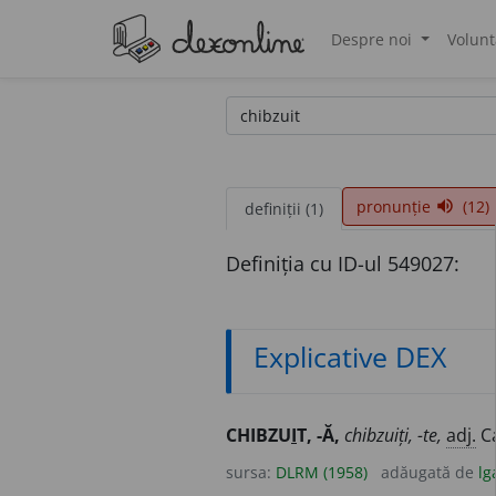
Despre noi
Volunt
®
pronunție
(12)
volume_up
definiții (1)
Definiția cu ID-ul 549027:
Explicative DEX
CHIBZU
I
T, -Ă,
chibzuiți, -te,
adj.
Ca
sursa:
DLRM (1958)
adăugată de
lg