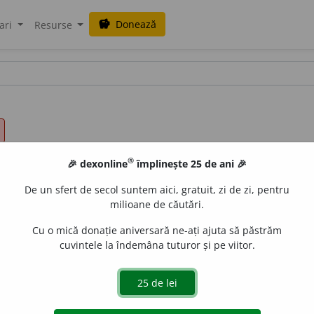
Donează
savings
ari
Resurse
®
🎉 dexonline
împlinește 25 de ani 🎉
De un sfert de secol suntem aici, gratuit, zi de zi, pentru
milioane de căutări.
Cu o mică donație aniversară ne-ați ajuta să păstrăm
cuvintele la îndemâna tuturor și pe viitor.
re judecă, cumpănind toate eventualitățile; socotit, cumpăn
all
acțiuni