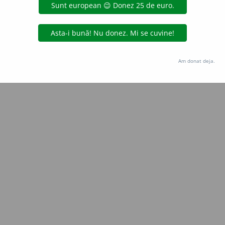
Copyright © 2004-2026 dexonline (https://dexonline.ro)
area datelor de pe acest site, inclusiv prin orice metode de extragere automată (web s
dul nostru prealabil scris, cu excepția seturilor de date oferite oficial spre utilizare pub
Am donat deja.
licență
confidențialitate
găzduit de
Hosterion