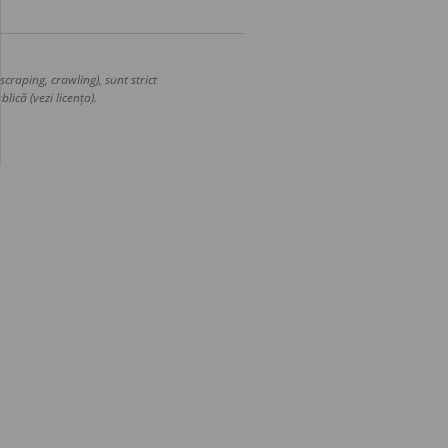
craping, crawling), sunt strict
lică (vezi licența).