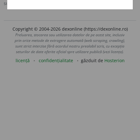
sursa:
DLRLC (1955-1957)
adăugată de
blaurb.
acțiuni
Copyright © 2004-2026 dexonline (https://dexonline.ro)
Preluarea, stocarea sau utilizarea datelor de pe acest site, inclusiv
prin orice metode de extragere automată (web scraping, crawling),
sunt strict interzise fără acordul nostru prealabil scris, cu excepția
seturilor de date oferite oficial spre utilizare publică (vezi licența).
licență
confidențialitate
găzduit de
Hosterion