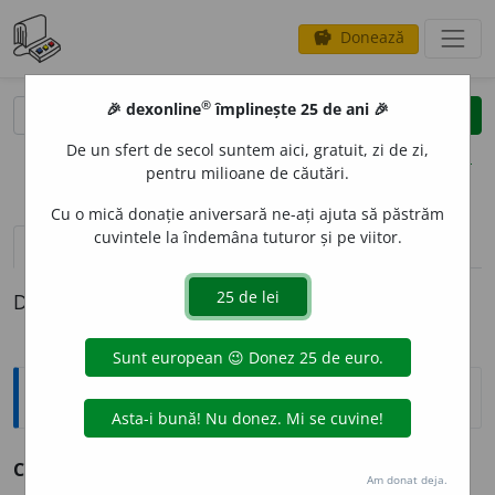
Donează
savings
®
®
🎉 dexonline
împlinește 25 de ani 🎉
caută
clear
search
De un sfert de secol suntem aici, gratuit, zi de zi,
opțiuni
pentru milioane de căutări.
Cu o mică donație aniversară ne-ați ajuta să păstrăm
cuvintele la îndemâna tuturor și pe viitor.
pronunție
(50)
volume_up
definiții (1)
Definiția cu ID-ul 906413:
Explicative DEX
CH
E
STIE
s. f.
v.
chestiune.
Am donat deja.