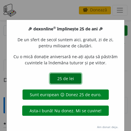
Donează
savings
®
®
🎉 dexonline
împlinește 25 de ani 🎉
caută
clear
search
De un sfert de secol suntem aici, gratuit, zi de zi,
opțiuni
pentru milioane de căutări.
Cu o mică donație aniversară ne-ați ajuta să păstrăm
cuvintele la îndemâna tuturor și pe viitor.
pronunție
(50)
volume_up
definiții (1)
Definiția cu ID-ul 1355140:
Explicative DEX
*
CH
E
STIE
👉
CHESTI
U
NE
.
Am donat deja.