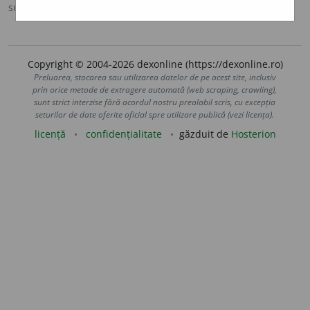
sursa:
CADE (1926-1931)
adăugată de
Onukka
acțiuni
Copyright © 2004-2026 dexonline (https://dexonline.ro)
Preluarea, stocarea sau utilizarea datelor de pe acest site, inclusiv
prin orice metode de extragere automată (web scraping, crawling),
sunt strict interzise fără acordul nostru prealabil scris, cu excepția
seturilor de date oferite oficial spre utilizare publică (vezi licența).
licență
confidențialitate
găzduit de
Hosterion