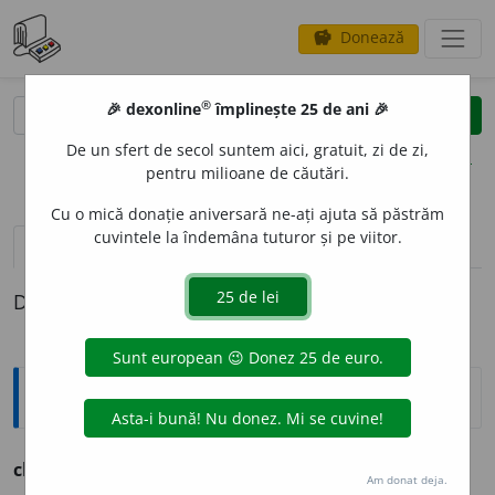
Donează
savings
®
®
🎉 dexonline
împlinește 25 de ani 🎉
caută
clear
search
De un sfert de secol suntem aici, gratuit, zi de zi,
opțiuni
pentru milioane de căutări.
Cu o mică donație aniversară ne-ați ajuta să păstrăm
cuvintele la îndemâna tuturor și pe viitor.
definiții (1)
Definiția cu ID-ul 400456:
Arhaisme și regionalisme
cherci
s.m. (reg.) tufă.
Am donat deja.