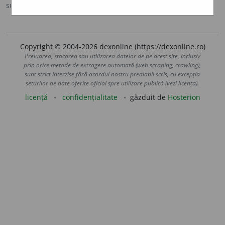
sursa:
DAR (2002)
adăugată de
blaurb.
acțiuni
Copyright © 2004-2026 dexonline (https://dexonline.ro)
Preluarea, stocarea sau utilizarea datelor de pe acest site, inclusiv
prin orice metode de extragere automată (web scraping, crawling),
sunt strict interzise fără acordul nostru prealabil scris, cu excepția
seturilor de date oferite oficial spre utilizare publică (vezi licența).
licență
confidențialitate
găzduit de
Hosterion