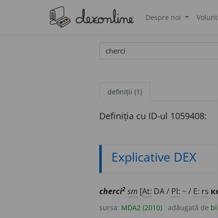
Despre noi
Volunt
®
definiții (1)
Definiția cu ID-ul 1059408:
Explicative DEX
2
cherci
sm
[
At:
DA /
Pl:
~ /
E:
rs
к
sursa:
MDA2 (2010)
adăugată de
bl