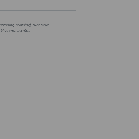
craping, crawling), sunt strict
lică (vezi licența).