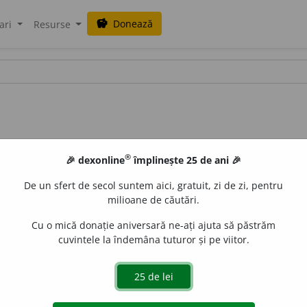
Donează
savings
ari
Resurse
®
🎉 dexonline
împlinește 25 de ani 🎉
De un sfert de secol suntem aici, gratuit, zi de zi, pentru
milioane de căutări.
Cu o mică donație aniversară ne-ați ajuta să păstrăm
cuvintele la îndemâna tuturor și pe viitor.
ерчя
] Nume comercial dat scrumbiei sărate și conservate.
aurb.
acțiuni