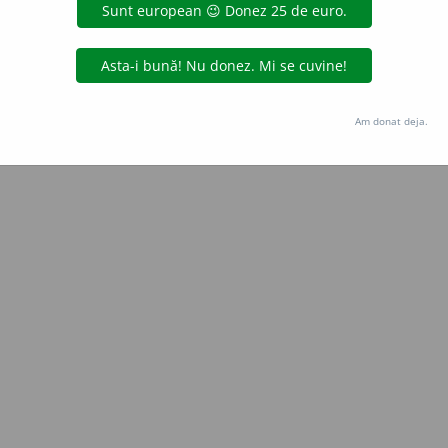
Copyright © 2004-2026 dexonline (https://dexonline.ro)
area datelor de pe acest site, inclusiv prin orice metode de extragere automată (web s
dul nostru prealabil scris, cu excepția seturilor de date oferite oficial spre utilizare pub
Am donat deja.
licență
confidențialitate
găzduit de
Hosterion