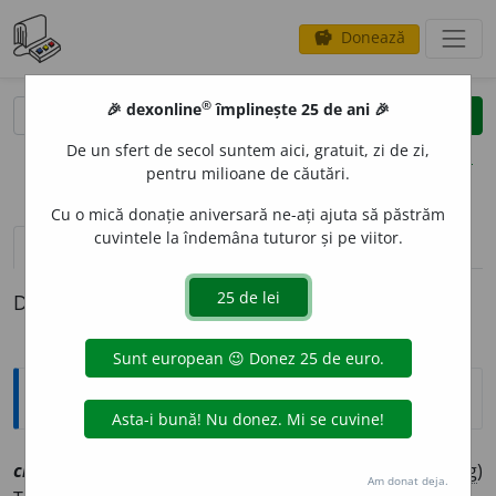
Donează
savings
®
®
🎉 dexonline
împlinește 25 de ani 🎉
caută
clear
search
De un sfert de secol suntem aici, gratuit, zi de zi,
opțiuni
pentru milioane de căutări.
Cu o mică donație aniversară ne-ați ajuta să păstrăm
cuvintele la îndemâna tuturor și pe viitor.
definiții (1)
Definiția cu ID-ul 1059407:
Explicative DEX
1
cherci
sm
[
At:
DA
ms
/
E:
ns
cf
chirchilig, chirci
] (
Bot
;
reg
)
Am donat deja.