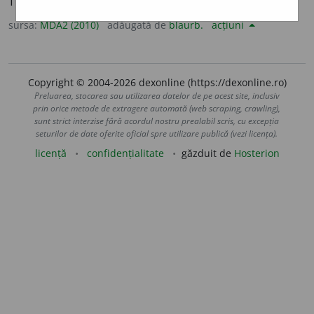
Tufă.
sursa:
MDA2 (2010)
adăugată de
blaurb.
acțiuni
Copyright © 2004-2026 dexonline (https://dexonline.ro)
Preluarea, stocarea sau utilizarea datelor de pe acest site, inclusiv
prin orice metode de extragere automată (web scraping, crawling),
sunt strict interzise fără acordul nostru prealabil scris, cu excepția
seturilor de date oferite oficial spre utilizare publică (vezi licența).
licență
confidențialitate
găzduit de
Hosterion