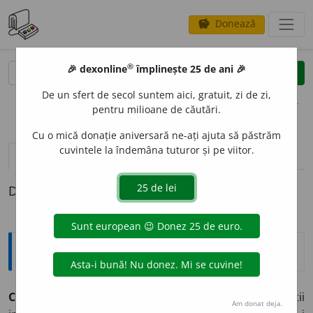
Donează
savings
®
®
🎉 dexonline
împlinește 25 de ani 🎉
caută
clear
search
De un sfert de secol suntem aici, gratuit, zi de zi,
opțiuni
pentru milioane de căutări.
Cu o mică donație aniversară ne-ați ajuta să păstrăm
cuvintele la îndemâna tuturor și pe viitor.
pronunție
(3)
volume_up
definiții (1)
Definiția cu ID-ul 454624:
Explicative DEX
CHASE /CEIS/
s. n.
(jaz) dialog foarte viu între soliștii
Am donat deja.