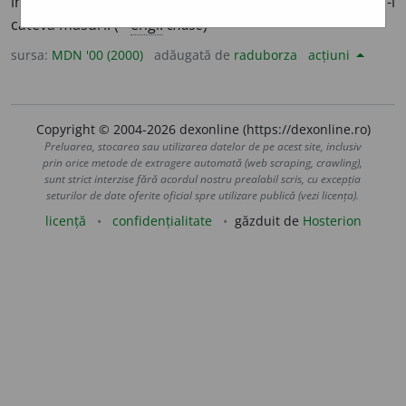
interpreți ai aceluiași instrument, fiecăruia revenindu-i
câteva măsuri. (<
engl.
chase
)
sursa:
MDN '00 (2000)
adăugată de
raduborza
acțiuni
Copyright © 2004-2026 dexonline (https://dexonline.ro)
Preluarea, stocarea sau utilizarea datelor de pe acest site, inclusiv
prin orice metode de extragere automată (web scraping, crawling),
sunt strict interzise fără acordul nostru prealabil scris, cu excepția
seturilor de date oferite oficial spre utilizare publică (vezi licența).
licență
confidențialitate
găzduit de
Hosterion