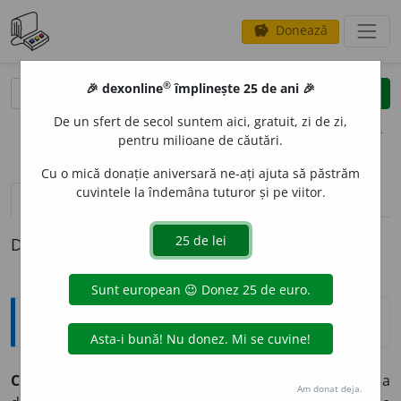
Donează
savings
®
®
🎉 dexonline
împlinește 25 de ani 🎉
caută
clear
search
De un sfert de secol suntem aici, gratuit, zi de zi,
opțiuni
pentru milioane de căutări.
Cu o mică donație aniversară ne-ați ajuta să păstrăm
cuvintele la îndemâna tuturor și pe viitor.
pronunție
(50)
volume_up
definiții (1)
Definiția cu ID-ul 906159:
Explicative DEX
CERT
A
,
cert,
vb.
I.
1.
Refl.
reciproc. A se lua la ceartă, a
Am donat deja.