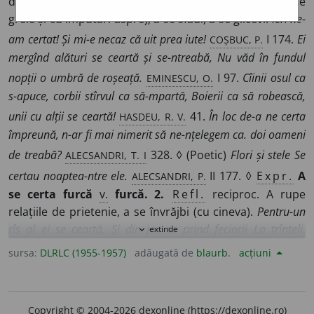
discuta cu glasul ridicat, cu aprindere (adesea cu vorbe
grele și cu imputări aspre); a se sfădi, a se gîlcevi.
Ieri ne-
COȘBUC, P.
am certat! Și mi-e necaz că uit prea iute!
I 174.
Ei
mergînd alături se ceartă și se-ntreabă, Nu văd în fundul
EMINESCU, O.
nopții o umbră de roșeață.
I 97.
Cîinii osul ca
s-apuce, corbii stîrvul ca să-mpartă, Boierii ca să robească,
HASDEU, R. V.
unii cu alții se ceartă!
41.
În loc de-a ne certa
împreună, n-ar fi mai nimerit să ne-nțelegem ca. doi oameni
ALECSANDRI, T. I
de treabă?
328. ◊ (Poetic)
Flori și stele Se
ALECSANDRI, P.
certau noaptea-ntre ele.
II 177. ◊
Expr.
A
se certa furcă
v.
furcă.
2.
Refl.
reciproc. A rupe
relațiile de prietenie, a se învrăjbi (cu cineva).
Pentru-un
rîs al ei se ceartă, Și din joc se prind feciorii La trînteli.
extinde
expand_more
COȘBUC, P.
I 98.
3.
Tranz.
A mustra, a dojeni (uneori cu
sursa:
DLRLC (1955-1957)
adăugată de
blaurb.
acțiuni
vorbe grele, cu imputări aspre).
V.
ocărî.
Mama mă tot
ceartă Și tata-i supărat, Și-n ochii mei se uită Toți oamenii
COȘBUC, P.
din sat.
I 61.
Și ca certat-apoi și-a pus Privirile-n
Copyright © 2004-2026 dexonline (https://dexonline.ro)