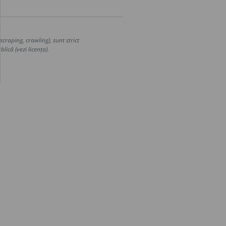
craping, crawling), sunt strict
lică (vezi licența).