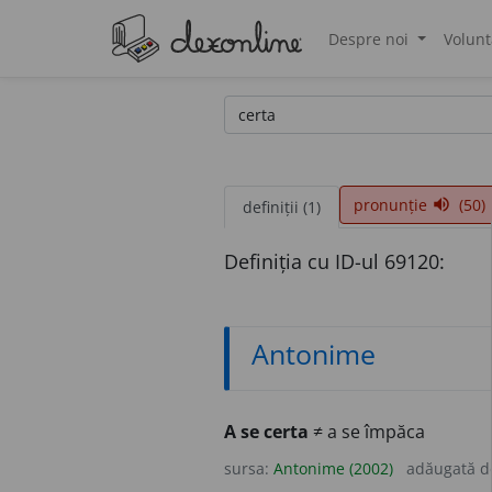
Despre noi
Volunt
®
pronunție
(50)
volume_up
definiții (1)
Definiția cu ID-ul 69120:
Antonime
A se certa
≠ a se împăca
sursa:
Antonime (2002)
adăugată 