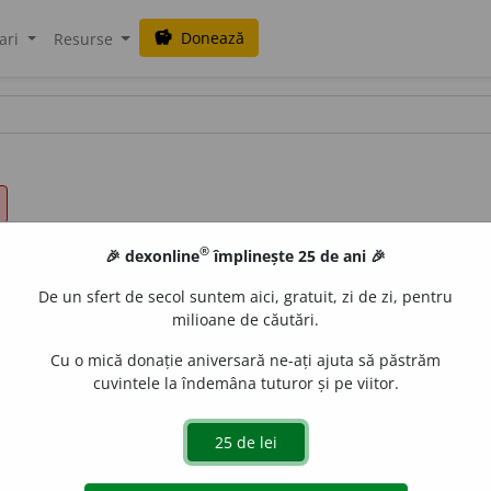
Donează
savings
ari
Resurse
®
🎉 dexonline
împlinește 25 de ani 🎉
De un sfert de secol suntem aici, gratuit, zi de zi, pentru
milioane de căutări.
Cu o mică donație aniversară ne-ați ajuta să păstrăm
cuvintele la îndemâna tuturor și pe viitor.
de
siveco
acțiuni