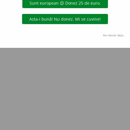
Copyright © 2004-2026 dexonline (https://dexonline.ro)
area datelor de pe acest site, inclusiv prin orice metode de extragere automată (web s
dul nostru prealabil scris, cu excepția seturilor de date oferite oficial spre utilizare pub
Am donat deja.
licență
confidențialitate
găzduit de
Hosterion