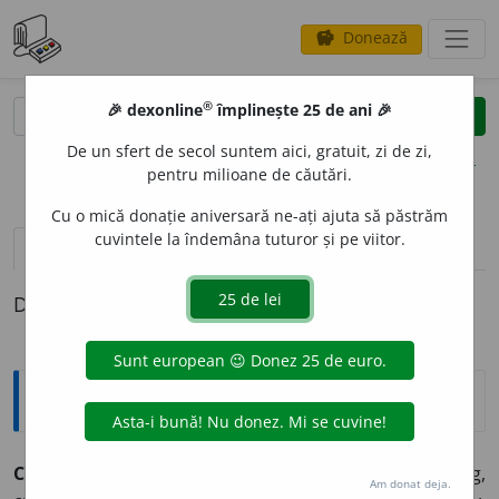
Donează
savings
®
®
🎉 dexonline
împlinește 25 de ani 🎉
caută
clear
search
De un sfert de secol suntem aici, gratuit, zi de zi,
opțiuni
pentru milioane de căutări.
Cu o mică donație aniversară ne-ați ajuta să păstrăm
cuvintele la îndemâna tuturor și pe viitor.
pronunție
(50)
volume_up
definiții (1)
Definiția cu ID-ul 176572:
Sinonime
CER
s.
1.
boltă, firmament, (rar) arc, boltire, (înv.) crug,
Am donat deja.