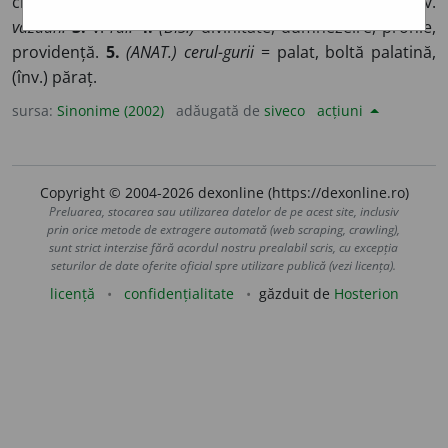
crângul cerului, (fig.) tărie.
(cerul e plin de stele.)
2.
v.
văzduh.
3.
v.
rai.
4.
(BIS.)
divinitate, dumnezeire, pronie,
providență.
5.
(ANAT.) cerul-gurii
= palat, boltă palatină,
(înv.) păraț.
sursa:
Sinonime (2002)
adăugată de
siveco
acțiuni
Copyright © 2004-2026 dexonline (https://dexonline.ro)
Preluarea, stocarea sau utilizarea datelor de pe acest site, inclusiv
prin orice metode de extragere automată (web scraping, crawling),
sunt strict interzise fără acordul nostru prealabil scris, cu excepția
seturilor de date oferite oficial spre utilizare publică (vezi licența).
licență
confidențialitate
găzduit de
Hosterion