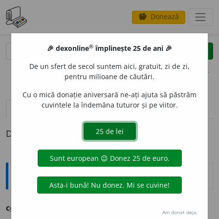
Donează
savings
®
®
🎉 dexonline
împlinește 25 de ani 🎉
caută
clear
search
De un sfert de secol suntem aici, gratuit, zi de zi,
opțiuni
pentru milioane de căutări.
Cu o mică donație aniversară ne-ați ajuta să păstrăm
cuvintele la îndemâna tuturor și pe viitor.
pronunție
(14)
volume_up
definiții (1)
Definiția cu ID-ul 771865:
Ortografice DOOM
c
e
ltic
adj.
m.
,
pl.
c
e
ltici;
f.
c
e
ltică,
pl.
c
e
ltice
Am donat deja.