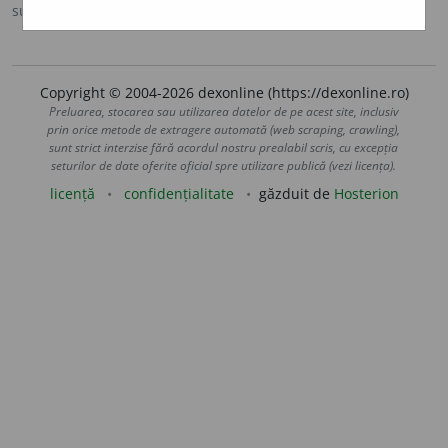
sursa:
DOOM 2 (2005)
adăugată de
raduborza
acțiuni
Copyright © 2004-2026 dexonline (https://dexonline.ro)
Preluarea, stocarea sau utilizarea datelor de pe acest site, inclusiv
prin orice metode de extragere automată (web scraping, crawling),
sunt strict interzise fără acordul nostru prealabil scris, cu excepția
seturilor de date oferite oficial spre utilizare publică (vezi licența).
licență
confidențialitate
găzduit de
Hosterion