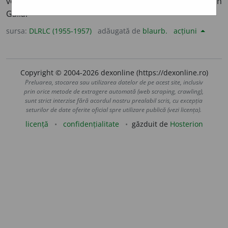
veche populație europeană care a locuit la început în
Galia.
sursa:
DLRLC (1955-1957)
adăugată de
blaurb.
acțiuni
Copyright © 2004-2026 dexonline (https://dexonline.ro)
Preluarea, stocarea sau utilizarea datelor de pe acest site, inclusiv
prin orice metode de extragere automată (web scraping, crawling),
sunt strict interzise fără acordul nostru prealabil scris, cu excepția
seturilor de date oferite oficial spre utilizare publică (vezi licența).
licență
confidențialitate
găzduit de
Hosterion