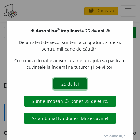
Donează
savings
®
®
🎉 dexonline
împlinește 25 de ani 🎉
caută
clear
search
De un sfert de secol suntem aici, gratuit, zi de zi,
opțiuni
pentru milioane de căutări.
Cu o mică donație aniversară ne-ați ajuta să păstrăm
cuvintele la îndemâna tuturor și pe viitor.
pronunție
(1)
volume_up
definiții (1)
Definiția cu ID-ul 905920:
Explicative DEX
CELT, -Ă,
celți, -te,
s. m.
și
f.
Persoană făcînd parte dintr-o
Am donat deja.