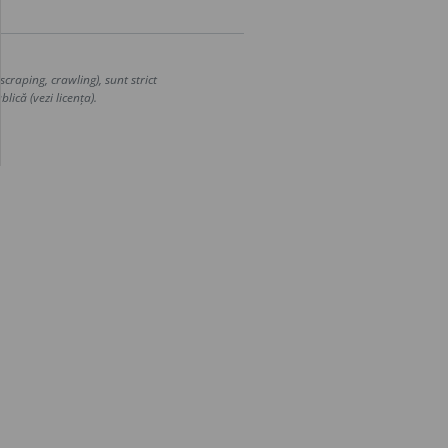
craping, crawling), sunt strict
lică (vezi licența).