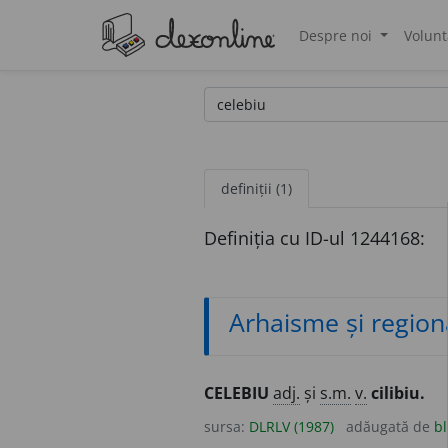
Despre noi
Volunt
®
definiții (1)
Definiția cu ID-ul 1244168:
Arhaisme și region
CELEBIU
adj.
și
s.m.
v.
cilibiu.
sursa:
DLRLV (1987)
adăugată de
bl