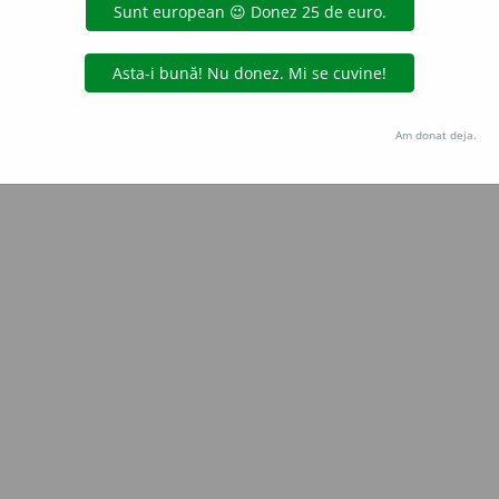
Copyright © 2004-2026 dexonline (https://dexonline.ro)
area datelor de pe acest site, inclusiv prin orice metode de extragere automată (web s
dul nostru prealabil scris, cu excepția seturilor de date oferite oficial spre utilizare pub
Am donat deja.
licență
confidențialitate
găzduit de
Hosterion