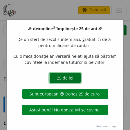
Donează
savings
®
®
🎉 dexonline
împlinește 25 de ani 🎉
caută
clear
search
De un sfert de secol suntem aici, gratuit, zi de zi,
opțiuni
pentru milioane de căutări.
Cu o mică donație aniversară ne-ați ajuta să păstrăm
cuvintele la îndemâna tuturor și pe viitor.
pronunție
(28)
volume_up
definiții (1)
Definiția cu ID-ul 176502:
Sinonime
C
E
LA
pron. acela.
Am donat deja.