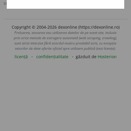
sursa:
Sinonime (2002)
adăugată de
siveco
acțiuni
Copyright © 2004-2026 dexonline (https://dexonline.ro)
Preluarea, stocarea sau utilizarea datelor de pe acest site, inclusiv
prin orice metode de extragere automată (web scraping, crawling),
sunt strict interzise fără acordul nostru prealabil scris, cu excepția
seturilor de date oferite oficial spre utilizare publică (vezi licența).
licență
confidențialitate
găzduit de
Hosterion