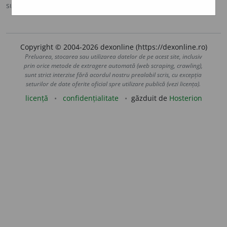
sursa:
DOOM 3 (2021)
adăugată de
gall
acțiuni
Copyright © 2004-2026 dexonline (https://dexonline.ro)
Preluarea, stocarea sau utilizarea datelor de pe acest site, inclusiv
prin orice metode de extragere automată (web scraping, crawling),
sunt strict interzise fără acordul nostru prealabil scris, cu excepția
seturilor de date oferite oficial spre utilizare publică (vezi licența).
licență
confidențialitate
găzduit de
Hosterion