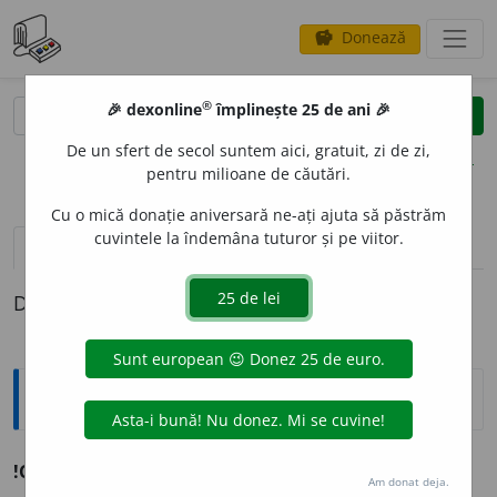
Donează
savings
®
®
🎉 dexonline
împlinește 25 de ani 🎉
caută
clear
search
De un sfert de secol suntem aici, gratuit, zi de zi,
opțiuni
pentru milioane de căutări.
Cu o mică donație aniversară ne-ați ajuta să păstrăm
cuvintele la îndemâna tuturor și pe viitor.
pronunție
(22)
volume_up
definiții (1)
Definiția cu ID-ul 1261525:
Ortografice DOOM
!CEC
(instituție)
s.
propriu
n.
, (sucursale)
pl.
C
E
C-uri
Am donat deja.