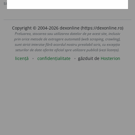
sursa:
CADE (1926-1931)
adăugată de
Onukka
acțiuni
Copyright © 2004-2026 dexonline (https://dexonline.ro)
Preluarea, stocarea sau utilizarea datelor de pe acest site, inclusiv
prin orice metode de extragere automată (web scraping, crawling),
sunt strict interzise fără acordul nostru prealabil scris, cu excepția
seturilor de date oferite oficial spre utilizare publică (vezi licența).
licență
confidențialitate
găzduit de
Hosterion