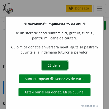
Donează
savings
®
®
🎉 dexonline
împlinește 25 de ani 🎉
caută
clear
search
De un sfert de secol suntem aici, gratuit, zi de zi,
opțiuni
pentru milioane de căutări.
Cu o mică donație aniversară ne-ați ajuta să păstrăm
cuvintele la îndemâna tuturor și pe viitor.
definiții (1)
Definiția cu ID-ul 1353695:
Explicative DEX
CEB
U
C
=
CIUB
U
C
.
Am donat deja.