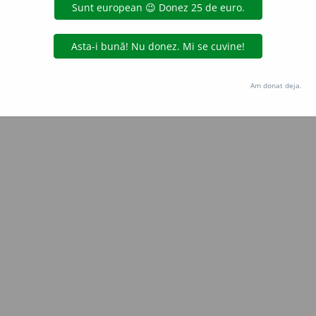
Copyright © 2004-2026 dexonline (https://dexonline.ro)
area datelor de pe acest site, inclusiv prin orice metode de extragere automată (web s
dul nostru prealabil scris, cu excepția seturilor de date oferite oficial spre utilizare pub
Am donat deja.
licență
confidențialitate
găzduit de
Hosterion