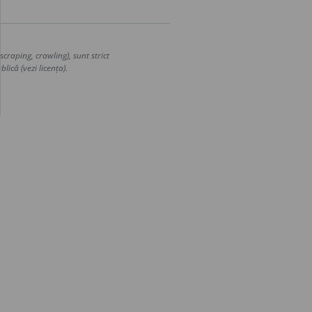
craping, crawling), sunt strict
lică (vezi licența).