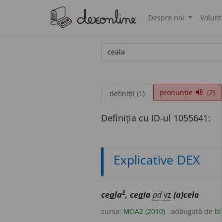
Despre noi
Volunt
®
pronunție
(2)
volume_up
definiții (1)
Definiția cu ID-ul 1055641:
Explicative DEX
2
ce
a
la
, ce
a
ia
pd
vz
(a)cela
sursa:
MDA2 (2010)
adăugată de
bl