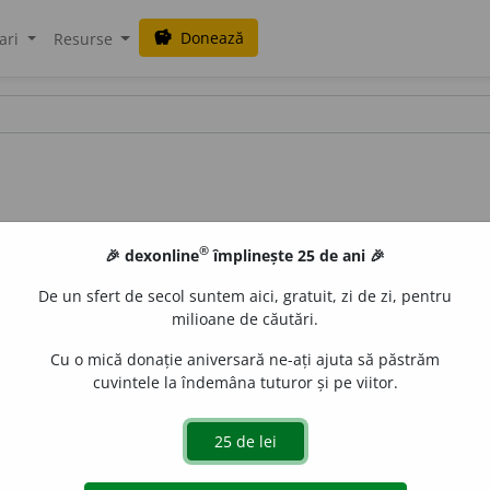
Donează
savings
ari
Resurse
®
🎉 dexonline
împlinește 25 de ani 🎉
De un sfert de secol suntem aici, gratuit, zi de zi, pentru
milioane de căutări.
Cu o mică donație aniversară ne-ați ajuta să păstrăm
cuvintele la îndemâna tuturor și pe viitor.
aurb.
acțiuni