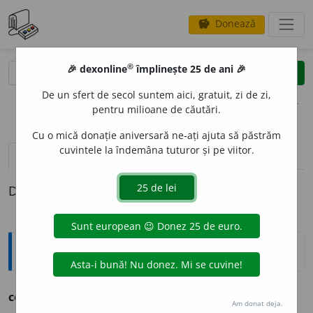
Donează
savings
®
®
🎉 dexonline
împlinește 25 de ani 🎉
caută
clear
search
De un sfert de secol suntem aici, gratuit, zi de zi,
opțiuni
pentru milioane de căutări.
Cu o mică donație aniversară ne-ați ajuta să păstrăm
cuvintele la îndemâna tuturor și pe viitor.
definiții (1)
Definiția cu ID-ul 1310757:
Ortografice DOOM
ceadir
i
u
(
înv.
)
adj.
m.
,
f.
ceadir
i
e
;
pl.
m.
și
f.
ceadir
i
i
Am donat deja.