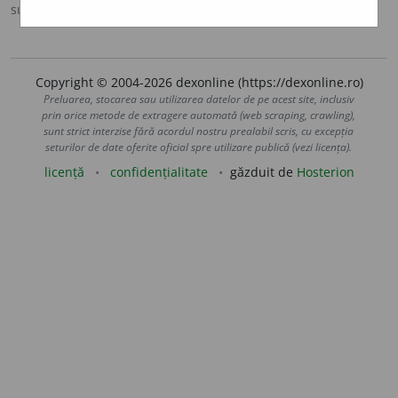
sursa:
DOOM 3 (2021)
adăugată de
gall
acțiuni
Copyright © 2004-2026 dexonline (https://dexonline.ro)
Preluarea, stocarea sau utilizarea datelor de pe acest site, inclusiv
prin orice metode de extragere automată (web scraping, crawling),
sunt strict interzise fără acordul nostru prealabil scris, cu excepția
seturilor de date oferite oficial spre utilizare publică (vezi licența).
licență
confidențialitate
găzduit de
Hosterion