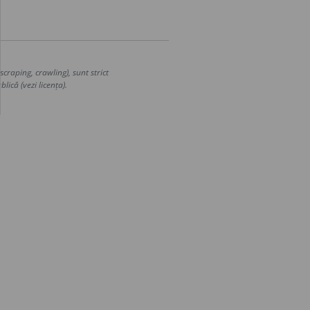
craping, crawling), sunt strict
lică (vezi licența).