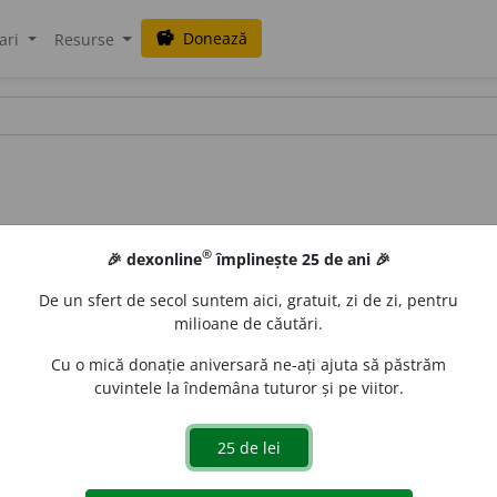
Donează
savings
ari
Resurse
®
🎉 dexonline
împlinește 25 de ani 🎉
De un sfert de secol suntem aici, gratuit, zi de zi, pentru
milioane de căutări.
Cu o mică donație aniversară ne-ați ajuta să păstrăm
cuvintele la îndemâna tuturor și pe viitor.
iune subterană, boltă servind ca mormînt pentru una sau 