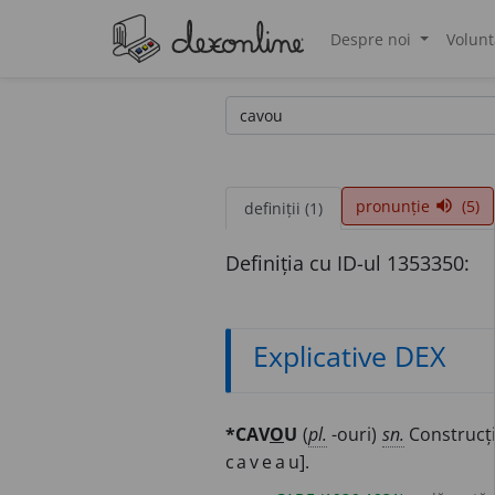
Despre noi
Volunt
®
pronunție
(5)
volume_up
definiții (1)
Definiția cu ID-ul 1353350:
Explicative DEX
*CAV
O
U
(
pl.
-ouri)
sn.
Construcț
c
avea
u].