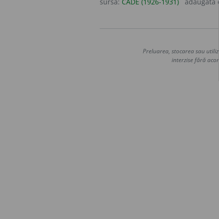
sursa:
CADE (1926-1931)
adăugată
Preluarea, stocarea sau utiliz
interzise fără acor