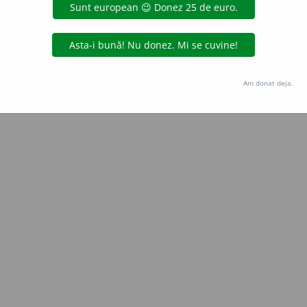
 de
Onukka
acțiuni
Copyright © 2004-2026 dexonline (https://dexonline.ro)
area datelor de pe acest site, inclusiv prin orice metode de extragere automată (web s
Am donat deja.
dul nostru prealabil scris, cu excepția seturilor de date oferite oficial spre utilizare pub
licență
confidențialitate
găzduit de
Hosterion