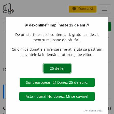
Donează
savings
®
®
🎉 dexonline
împlinește 25 de ani 🎉
caută
clear
search
De un sfert de secol suntem aici, gratuit, zi de zi,
opțiuni
pentru milioane de căutări.
Cu o mică donație aniversară ne-ați ajuta să păstrăm
cuvintele la îndemâna tuturor și pe viitor.
definiții (1)
Definiția cu ID-ul 1353337:
Explicative DEX
CAV
A
Z
,
CAV
A
S
sm.
Agent de poliție, jandarm (în Turcia)
Am donat deja.