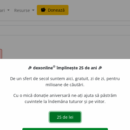
Donează
savings
ari
Resurse
®
🎉 dexonline
împlinește 25 de ani 🎉
De un sfert de secol suntem aici, gratuit, zi de zi, pentru
milioane de căutări.
Cu o mică donație aniversară ne-ați ajuta să păstrăm
cuvintele la îndemâna tuturor și pe viitor.
prez.
1
sg.
cauz
e
z
, 3
cauze
a
ză
;
conj.
prez.
1
sg.
să cauz
e
z
, 3
să
e
gall
acțiuni