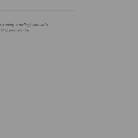
craping, crawling), sunt strict
lică (vezi licența).