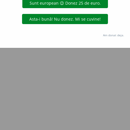
Copyright © 2004-2026 dexonline (https://dexonline.ro)
area datelor de pe acest site, inclusiv prin orice metode de extragere automată (web s
dul nostru prealabil scris, cu excepția seturilor de date oferite oficial spre utilizare pub
Am donat deja.
licență
confidențialitate
găzduit de
Hosterion