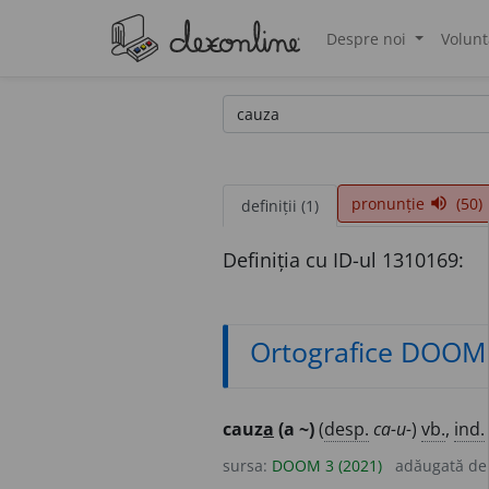
Despre noi
Volunt
®
pronunție
(50)
volume_up
definiții (1)
Definiția cu ID-ul 1310169:
Ortografice DOOM
cauz
a
(a ~)
(
desp.
ca-u-
)
vb.
,
ind.
sursa:
DOOM 3 (2021)
adăugată d