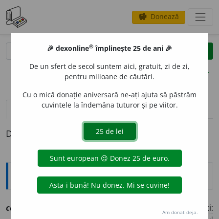
Donează
savings
®
®
🎉 dexonline
împlinește 25 de ani 🎉
caută
clear
search
De un sfert de secol suntem aici, gratuit, zi de zi,
opțiuni
pentru milioane de căutări.
Cu o mică donație aniversară ne-ați ajuta să păstrăm
cuvintele la îndemâna tuturor și pe viitor.
pronunție
(50)
volume_up
definiții (1)
Definiția cu ID-ul 1050404:
Explicative DEX
cauz
a
vt
[
At:
(
a.
1865) URICARIUL X, 369/14 /
P:
ca-u~
/
Pzi:
Am donat deja.