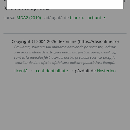
~z
e
z
/
E:
fr
causer
,
it
causare
]
1-2
A fi cauza (
1-2
) unui
fenomen
Si:
a pricinui
.
sursa:
MDA2 (2010)
adăugată de
blaurb.
acțiuni
Copyright © 2004-2026 dexonline (https://dexonline.ro)
Preluarea, stocarea sau utilizarea datelor de pe acest site, inclusiv
prin orice metode de extragere automată (web scraping, crawling),
sunt strict interzise fără acordul nostru prealabil scris, cu excepția
seturilor de date oferite oficial spre utilizare publică (vezi licența).
licență
confidențialitate
găzduit de
Hosterion