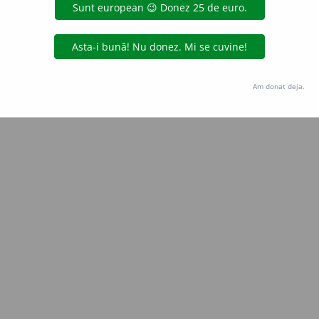
Copyright © 2004-2026 dexonline (https://dexonline.ro)
area datelor de pe acest site, inclusiv prin orice metode de extragere automată (web s
dul nostru prealabil scris, cu excepția seturilor de date oferite oficial spre utilizare pub
Am donat deja.
licență
confidențialitate
găzduit de
Hosterion