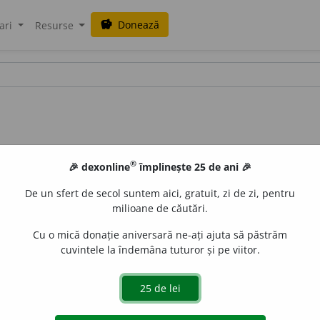
Donează
savings
ari
Resurse
®
🎉 dexonline
împlinește 25 de ani 🎉
De un sfert de secol suntem aici, gratuit, zi de zi, pentru
milioane de căutări.
Cu o mică donație aniversară ne-ați ajuta să păstrăm
cuvintele la îndemâna tuturor și pe viitor.
aurb.
acțiuni