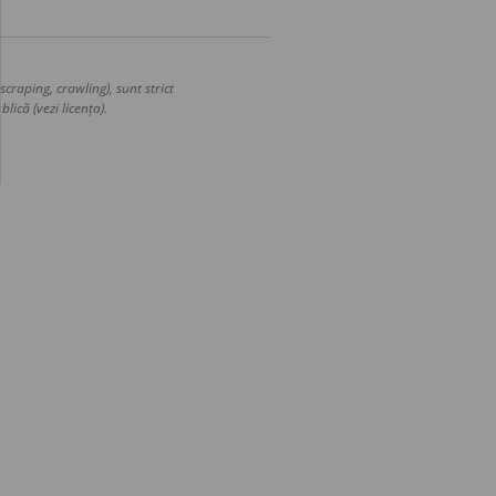
craping, crawling), sunt strict
lică (vezi licența).