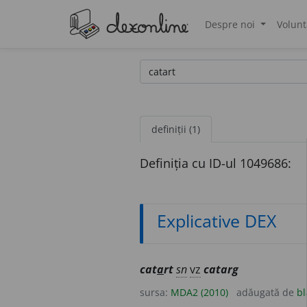
Despre noi
Volunt
®
definiții (1)
Definiția cu ID-ul 1049686:
Explicative DEX
cat
a
rt
sn
vz
catarg
sursa:
MDA2 (2010)
adăugată de
bl