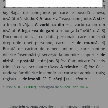
volum. ◊
~ de căpătâi
lucrare preferată de cineva,
absolut indispensabilă într-un domeniu de activitate. 2)
fig.
Bagaj de cunoștințe pe care le posedă cineva;
învățătură; studii. ◊
A face ~
a însuși cunoștințe.
A ști ~
a fi om învățat.
A vorbi ca din ~
a vorbi ca un om
învățat.
A lega ~ea de gard
a renunța la învățătură. 3)
Document oficial, cu date personale care confirmă
drepturile unei persoane; carnet.
~ de muncă.
4)
Bucată de carton de dimensiuni mici, care conține
diferite însemnări și servește la anumite scopuri.
~ de
vizită.
~ poștală.
~ de joc.
5)
înv.
Comunicare în scris
trimisă cuiva; scrisoare; răvaș.
A trimite ~.
6)
înv.
Caiet
unde se fac diferite însemnări cu caracter administrativ;
registru.
~ de imobil.
[G.-D.
cărții
] /<lat.
charta
sursa:
NODEX (2002)
adăugată de
siveco
acțiuni
Copyright © 2004-2026 dexonline (https://dexonline.ro)