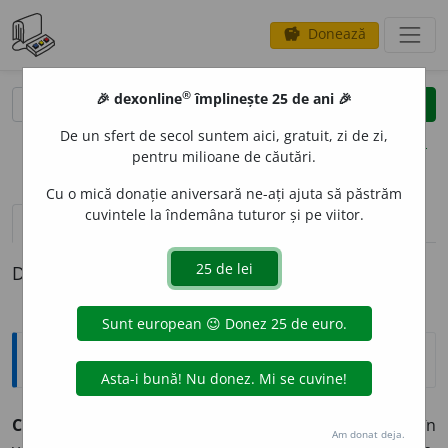
Donează
savings
®
®
🎉 dexonline
împlinește 25 de ani 🎉
caută
clear
search
De un sfert de secol suntem aici, gratuit, zi de zi,
opțiuni
pentru milioane de căutări.
Cu o mică donație aniversară ne-ați ajuta să păstrăm
cuvintele la îndemâna tuturor și pe viitor.
pronunție
(50)
volume_up
definiții (1)
Definiția cu ID-ul 326720:
Explicative DEX
C
A
RTE cărți
f.
1) Scriere tipărită, legată sau broșată în
Am donat deja.