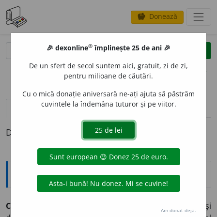
Donează
savings
®
®
🎉 dexonline
împlinește 25 de ani 🎉
caută
clear
search
De un sfert de secol suntem aici, gratuit, zi de zi,
opțiuni
pentru milioane de căutări.
Cu o mică donație aniversară ne-ați ajuta să păstrăm
cuvintele la îndemâna tuturor și pe viitor.
pronunție
(50)
volume_up
definiții (1)
Definiția cu ID-ul 814315:
Explicative DEX
Carol
m. numele mai multor regi sau duci de Savoia și
Am donat deja.