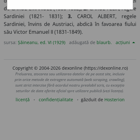
de Sardinia;
1.
Trei cu numele de CAROL și patru cu cel
de CAROL EMANUEL (1580-1802);
2.
CAROL FELIX, regele
Sardiniei (1821- 1831);
3.
CAROL ALBERT, regele
Sardiniei, învins de Austriaci, abdică în favoarea fiului
său Victor Emanuel II (1831-1849).
sursa:
Șăineanu, ed. VI (1929)
adăugată de
blaurb.
acțiuni
Copyright © 2004-2026 dexonline (https://dexonline.ro)
Preluarea, stocarea sau utilizarea datelor de pe acest site, inclusiv
prin orice metode de extragere automată (web scraping, crawling),
sunt strict interzise fără acordul nostru prealabil scris, cu excepția
seturilor de date oferite oficial spre utilizare publică (vezi licența).
licență
confidențialitate
găzduit de
Hosterion