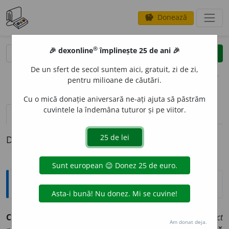
Donează
savings
®
®
🎉 dexonline
împlinește 25 de ani 🎉
caută
clear
search
De un sfert de secol suntem aici, gratuit, zi de zi,
opțiuni
pentru milioane de căutări.
Cu o mică donație aniversară ne-ați ajuta să păstrăm
cuvintele la îndemâna tuturor și pe viitor.
pronunție
(50)
volume_up
definiții (1)
Definiția cu ID-ul 326629:
Explicative DEX
2
C
A
RE
pron. rel. (se folosește pentru a indica un obiect
Am donat deja.