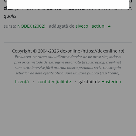
neidentificat)
Ce.
Câinele ~ latră nu mușcă. ◊ ~ va să
zică
prin urmare.
Să nu ~ cumva
nu cumva să. /<lat.
qualis
sursa:
NODEX (2002)
adăugată de
siveco
acțiuni
Copyright © 2004-2026 dexonline (https://dexonline.ro)
Preluarea, stocarea sau utilizarea datelor de pe acest site, inclusiv
prin orice metode de extragere automată (web scraping, crawling),
sunt strict interzise fără acordul nostru prealabil scris, cu excepția
seturilor de date oferite oficial spre utilizare publică (vezi licența).
licență
confidențialitate
găzduit de
Hosterion