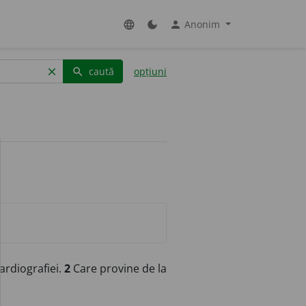
Anonim
language
dark_mode
person
caută
opțiuni
clear
search
ardiografiei.
2
Care provine de la