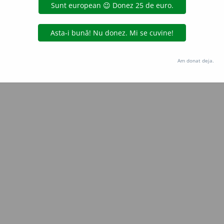
aurb.
acțiuni
Copyright © 2004-2026 dexonline (https://dexonline.ro)
area datelor de pe acest site, inclusiv prin orice metode de extragere automată (web s
Am donat deja.
dul nostru prealabil scris, cu excepția seturilor de date oferite oficial spre utilizare pub
licență
confidențialitate
găzduit de
Hosterion