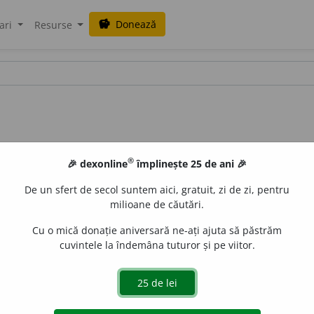
Donează
savings
ari
Resurse
®
🎉 dexonline
împlinește 25 de ani 🎉
De un sfert de secol suntem aici, gratuit, zi de zi, pentru
milioane de căutări.
Cu o mică donație aniversară ne-ați ajuta să păstrăm
cuvintele la îndemâna tuturor și pe viitor.
~di-o~
/
Pl:
~ici, ~ice
/
E:
fr
cardiographique
]
1
Care aparține c
ografie.
4
Specific cardiografiei.