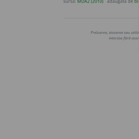
sursa:
MDA2 (2010)
adăugată de
bl
Preluarea, stocarea sau utiliz
interzise fără acor