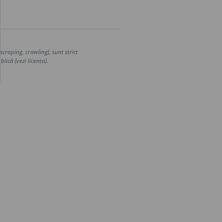
craping, crawling), sunt strict
lică (vezi licența).