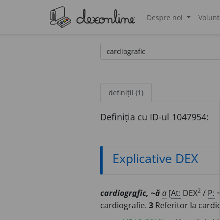
Despre noi
Volunt
®
definiții (1)
Definiția cu ID-ul 1047954:
Explicative DEX
2
cardiogr
a
fic, ~ă
a
[
At:
DEX
/
P:
cardiografie.
3
Referitor la cardi