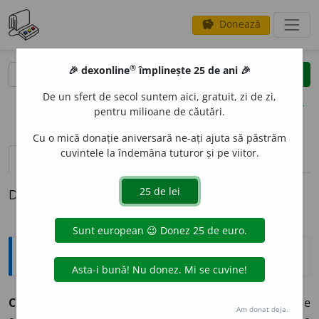
Donează
savings
®
®
🎉 dexonline
împlinește 25 de ani 🎉
caută
clear
search
De un sfert de secol suntem aici, gratuit, zi de zi,
opțiuni
pentru milioane de căutări.
Cu o mică donație aniversară ne-ați ajuta să păstrăm
cuvintele la îndemâna tuturor și pe viitor.
definiții (1)
Definiția cu ID-ul 453607:
Explicative DEX
CARACTEROPAT
I
E
s. f.
complex de trăsături caracteriale
Am donat deja.