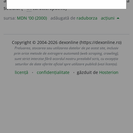
anormale care influențează negativ comportarea
socială. (<
fr.
caractéropathie
)
sursa:
MDN '00 (2000)
adăugată de
raduborza
acțiuni
Copyright © 2004-2026 dexonline (https://dexonline.ro)
Preluarea, stocarea sau utilizarea datelor de pe acest site, inclusiv
prin orice metode de extragere automată (web scraping, crawling),
sunt strict interzise fără acordul nostru prealabil scris, cu excepția
seturilor de date oferite oficial spre utilizare publică (vezi licența).
licență
confidențialitate
găzduit de
Hosterion