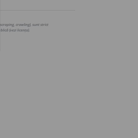
craping, crawling), sunt strict
lică (vezi licența).