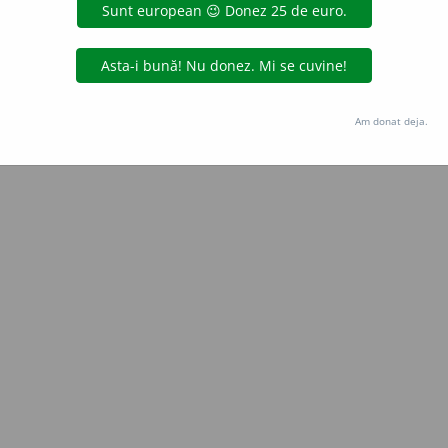
Copyright © 2004-2026 dexonline (https://dexonline.ro)
area datelor de pe acest site, inclusiv prin orice metode de extragere automată (web s
dul nostru prealabil scris, cu excepția seturilor de date oferite oficial spre utilizare pub
Am donat deja.
licență
confidențialitate
găzduit de
Hosterion