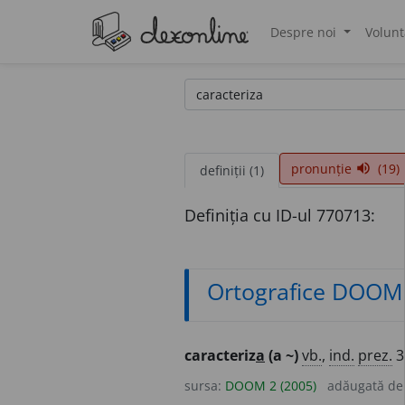
Despre noi
Volunt
®
pronunție
(19)
volume_up
definiții (1)
Definiția cu ID-ul 770713:
Ortografice DOOM
caracteriz
a
(a ~)
vb.
,
ind.
prez.
sursa:
DOOM 2 (2005)
adăugată d