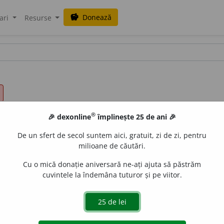
Donează
savings
ari
Resurse
®
🎉 dexonline
împlinește 25 de ani 🎉
De un sfert de secol suntem aici, gratuit, zi de zi, pentru
milioane de căutări.
Cu o mică donație aniversară ne-ați ajuta să păstrăm
cuvintele la îndemâna tuturor și pe viitor.
3
caracterize
a
ză
e
raduborza
acțiuni