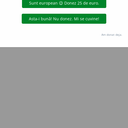
Copyright © 2004-2026 dexonline (https://dexonline.ro)
area datelor de pe acest site, inclusiv prin orice metode de extragere automată (web s
dul nostru prealabil scris, cu excepția seturilor de date oferite oficial spre utilizare pub
Am donat deja.
licență
confidențialitate
găzduit de
Hosterion