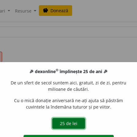
Donează
savings
ari
Resurse
®
🎉 dexonline
împlinește 25 de ani 🎉
De un sfert de secol suntem aici, gratuit, zi de zi, pentru
milioane de căutări.
Cu o mică donație aniversară ne-ați ajuta să păstrăm
cuvintele la îndemâna tuturor și pe viitor.
1
sg.
caracteriz
e
z
, 3
caracterize
a
ză
;
conj.
prez.
1
sg.
să caracteri
e
gall
acțiuni