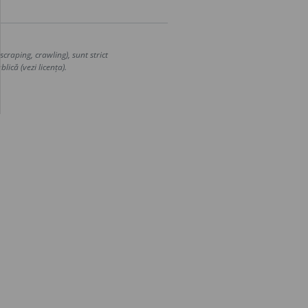
craping, crawling), sunt strict
lică (vezi licența).