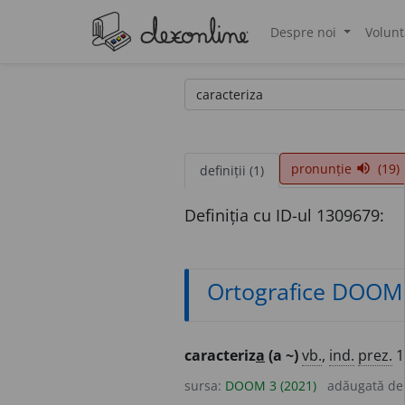
Despre noi
Volunt
®
pronunție
(19)
volume_up
definiții (1)
Definiția cu ID-ul 1309679:
Ortografice DOOM
caracteriz
a
(a ~)
vb.
,
ind.
prez.
sursa:
DOOM 3 (2021)
adăugată d