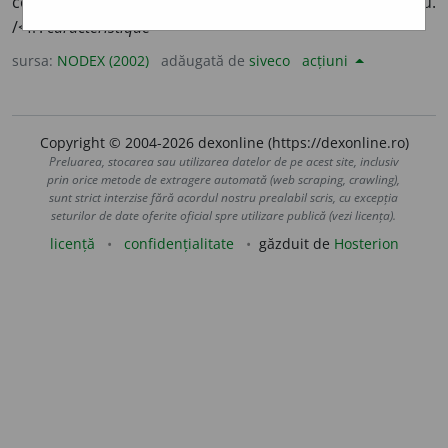
ce individualizează; tipic; specific; distinctiv; propriu.
/<fr.
caractéristique
sursa:
NODEX (2002)
adăugată de
siveco
acțiuni
Copyright © 2004-2026 dexonline (https://dexonline.ro)
Preluarea, stocarea sau utilizarea datelor de pe acest site, inclusiv
prin orice metode de extragere automată (web scraping, crawling),
sunt strict interzise fără acordul nostru prealabil scris, cu excepția
seturilor de date oferite oficial spre utilizare publică (vezi licența).
licență
confidențialitate
găzduit de
Hosterion