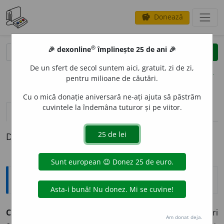
Donează
savings
®
®
🎉 dexonline
împlinește 25 de ani 🎉
caută
clear
search
De un sfert de secol suntem aici, gratuit, zi de zi,
opțiuni
pentru milioane de căutări.
Cu o mică donație aniversară ne-ați ajuta să păstrăm
cuvintele la îndemâna tuturor și pe viitor.
pronunție
(26)
volume_up
definiții (1)
Definiția cu ID-ul 326537:
Explicative DEX
CARACTER
I
STIC ~că (~ci, ~ce)
Care întrunește trăsături
Am donat deja.