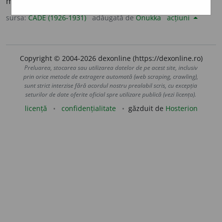
mîinile dușmanului, robie, lipsă de libertate [
fr.
<
lat.
].
sursa:
CADE (1926-1931)
adăugată de
Onukka
acțiuni
Copyright © 2004-2026 dexonline (https://dexonline.ro)
Preluarea, stocarea sau utilizarea datelor de pe acest site, inclusiv
prin orice metode de extragere automată (web scraping, crawling),
sunt strict interzise fără acordul nostru prealabil scris, cu excepția
seturilor de date oferite oficial spre utilizare publică (vezi licența).
licență
confidențialitate
găzduit de
Hosterion