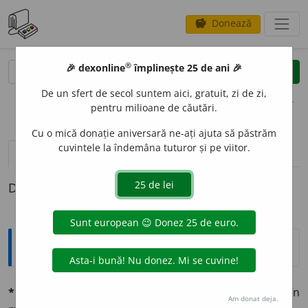
Donează
savings
®
®
🎉 dexonline
împlinește 25 de ani 🎉
caută
clear
search
De un sfert de secol suntem aici, gratuit, zi de zi,
opțiuni
pentru milioane de căutări.
Cu o mică donație aniversară ne-ați ajuta să păstrăm
cuvintele la îndemâna tuturor și pe viitor.
pronunție
(16)
volume_up
definiții (1)
Definiția cu ID-ul 1346068:
Explicative DEX
*CAPTIVIT
A
TE
sf.
Starea celui captiv, celui căzut în
Am donat deja.