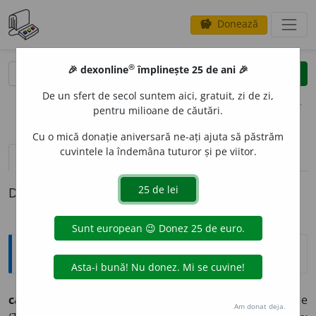
Donează
savings
®
®
🎉 dexonline
împlinește 25 de ani 🎉
caută
clear
search
De un sfert de secol suntem aici, gratuit, zi de zi,
opțiuni
pentru milioane de căutări.
Cu o mică donație aniversară ne-ați ajuta să păstrăm
cuvintele la îndemâna tuturor și pe viitor.
definiții (1)
Definiția cu ID-ul 428822:
Etimologice
captal
a
n (captal
a
ni),
s. m.
–
s. m.
1.
Plantă erbacee
Am donat deja.