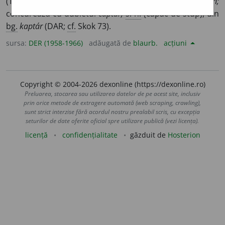
(Tussilago petasites). –
2.
Capac de stup.
Mag.
kaptalan;
concurează cu dubletul
captar,
s. n.
(capac de stup), din
bg.
kaptár
(DAR;
cf.
Skok 73).
sursa:
DER (1958-1966)
adăugată de
blaurb.
acțiuni
Copyright © 2004-2026 dexonline (https://dexonline.ro)
Preluarea, stocarea sau utilizarea datelor de pe acest site, inclusiv
prin orice metode de extragere automată (web scraping, crawling),
sunt strict interzise fără acordul nostru prealabil scris, cu excepția
seturilor de date oferite oficial spre utilizare publică (vezi licența).
licență
confidențialitate
găzduit de
Hosterion