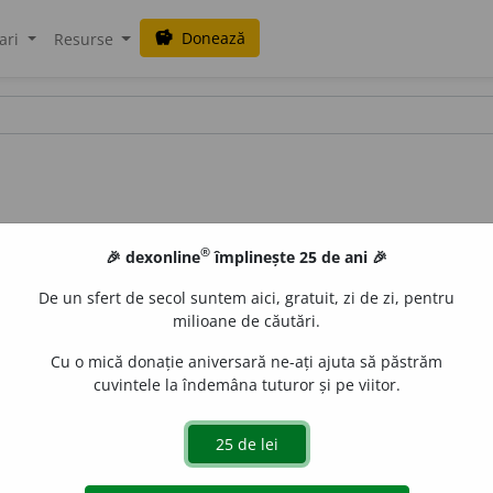
Donează
savings
ari
Resurse
®
🎉 dexonline
împlinește 25 de ani 🎉
De un sfert de secol suntem aici, gratuit, zi de zi, pentru
milioane de căutări.
Cu o mică donație aniversară ne-ați ajuta să păstrăm
cuvintele la îndemâna tuturor și pe viitor.
u frunze mari, late, și cu flori purpurii, folosită în medicină
iveco
acțiuni