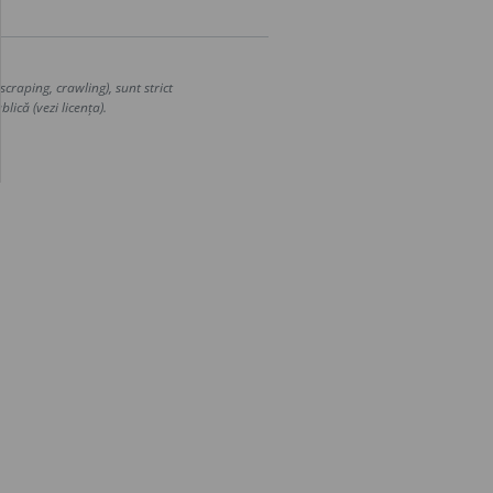
craping, crawling), sunt strict
lică (vezi licența).