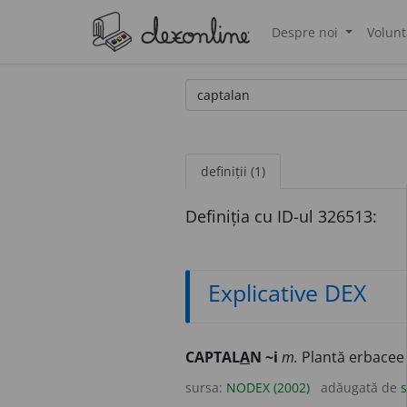
Despre noi
Volunt
®
definiții (1)
Definiția cu ID-ul 326513:
Explicative DEX
CAPTAL
A
N ~i
m.
Plantă erbacee c
sursa:
NODEX (2002)
adăugată de
s