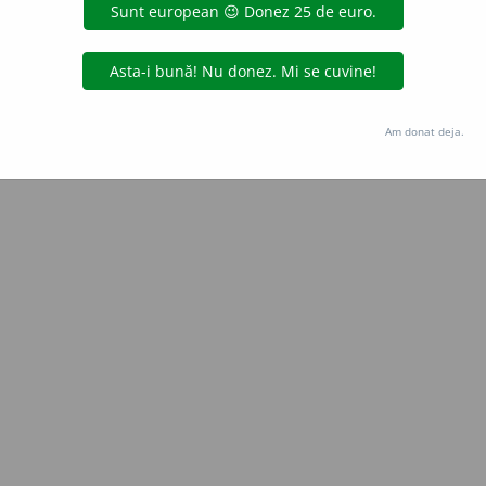
Copyright © 2004-2026 dexonline (https://dexonline.ro)
area datelor de pe acest site, inclusiv prin orice metode de extragere automată (web s
dul nostru prealabil scris, cu excepția seturilor de date oferite oficial spre utilizare pub
Am donat deja.
licență
confidențialitate
găzduit de
Hosterion