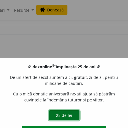
Donează
savings
ari
Resurse
®
🎉 dexonline
împlinește 25 de ani 🎉
De un sfert de secol suntem aici, gratuit, zi de zi, pentru
milioane de căutări.
Cu o mică donație aniversară ne-ați ajuta să păstrăm
cuvintele la îndemâna tuturor și pe viitor.
a
ci, ~tăi~, căftăl~, căpcăl~, căptăl
a
ci, căptăl~
/
Pl:
~e
sn
,
~
ă jupuită de pe brazi la știubeie:
Si:
captar
(
1
),
foltău.
2
sn
sium rivulare
.
5
sm
(
Bot
;
reg
) Brustur (
Petasites hybridu
).
6
s