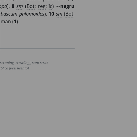
ppa
).
8
sm
(
Bot
;
reg
;
îc
)
~-negru
rbascum phlomoides
).
10
sm
(
Bot
;
oman (
1
).
craping, crawling), sunt strict
lică (vezi licența).