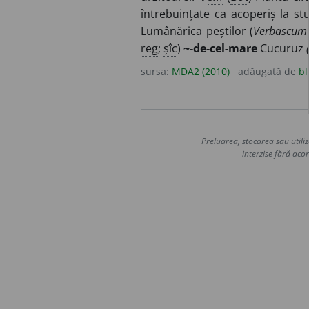
întrebuințate ca acoperiș la stu
Lumânărica peștilor (
Verbascum
reg
;
șîc
)
~-de-cel-mare
Cucuruz
sursa:
MDA2 (2010)
adăugată de
bl
Preluarea, stocarea sau utiliz
interzise fără acor