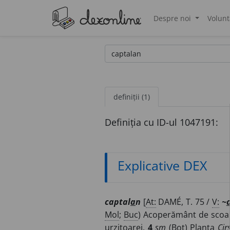
Despre noi
Volunt
®
definiții (1)
Definiția cu ID-ul 1047191:
Explicative DEX
captal
a
n
[
At:
DAMÉ, T. 75 /
V:
~
Mol
;
Buc
) Acoperământ de scoarț
urzitoarei.
4
sm
(
Bot
) Planta
Cir