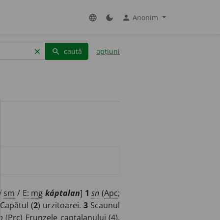
Anonim
language
dark_mode
person
caută
opțiuni
clear
search
i
sm
/
E:
mg
káptalan
]
1
sn
(
Apc
;
Capătul (
2
) urzitoarei.
3
Scaunul
m
(
Prc
) Frunzele captalanului (4),