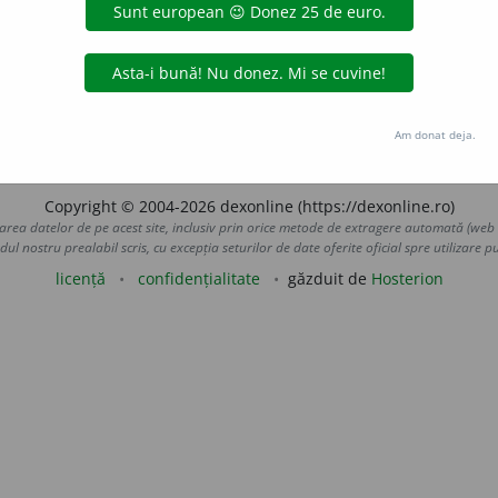
pii primitivi de albine.
7
sm
(
Bot
;
reg
) Brustur (
Arctium la
 nigrum
).
9
sm
(
Bot
;
reg
;
îc
)
~-de-cel-galben
Coada-vacii (
Ve
(Petasites albuș).
11
sm
(
Fig
) Om cu capul mare.
12
(
Fig
) Caps
aurb.
acțiuni
Am donat deja.
Copyright © 2004-2026 dexonline (https://dexonline.ro)
area datelor de pe acest site, inclusiv prin orice metode de extragere automată (web s
dul nostru prealabil scris, cu excepția seturilor de date oferite oficial spre utilizare pub
licență
confidențialitate
găzduit de
Hosterion