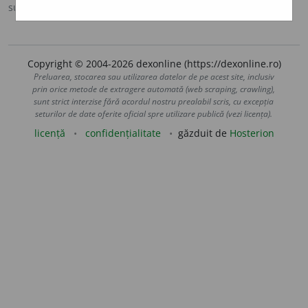
sursa:
DOOM 3 (2021)
adăugată de
gall
acțiuni
Copyright © 2004-2026 dexonline (https://dexonline.ro)
Preluarea, stocarea sau utilizarea datelor de pe acest site, inclusiv
prin orice metode de extragere automată (web scraping, crawling),
sunt strict interzise fără acordul nostru prealabil scris, cu excepția
seturilor de date oferite oficial spre utilizare publică (vezi licența).
licență
confidențialitate
găzduit de
Hosterion