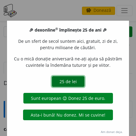
Donează
savings
®
®
🎉 dexonline
împlinește 25 de ani 🎉
caută
clear
search
De un sfert de secol suntem aici, gratuit, zi de zi,
opțiuni
pentru milioane de căutări.
Cu o mică donație aniversară ne-ați ajuta să păstrăm
cuvintele la îndemâna tuturor și pe viitor.
pronunție
(50)
volume_up
definiții (1)
Definiția cu ID-ul 1309569:
Ortografice DOOM
capital
i
sm
s.
n.
Am donat deja.