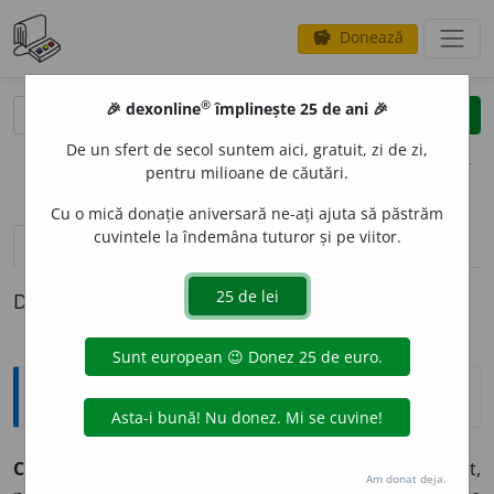
Donează
savings
®
®
🎉 dexonline
împlinește 25 de ani 🎉
caută
clear
search
De un sfert de secol suntem aici, gratuit, zi de zi,
opțiuni
pentru milioane de căutări.
Cu o mică donație aniversară ne-ați ajuta să păstrăm
cuvintele la îndemâna tuturor și pe viitor.
pronunție
(50)
volume_up
definiții (1)
Definiția cu ID-ul 453480:
Explicative DEX
CAP
A
BIL, -Ă
adj.
1. înzestrat; destoinic; valoros. ◊ apt,
Am donat deja.