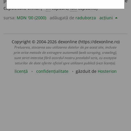
potrivit, în stare de a face ceva. 2. (
jur.
) care are
capacitate civilă. (<
fr.
capable,
lat.
capabilis
)
sursa:
MDN '00 (2000)
adăugată de
raduborza
acțiuni
Copyright © 2004-2026 dexonline (https://dexonline.ro)
Preluarea, stocarea sau utilizarea datelor de pe acest site, inclusiv
prin orice metode de extragere automată (web scraping, crawling),
sunt strict interzise fără acordul nostru prealabil scris, cu excepția
seturilor de date oferite oficial spre utilizare publică (vezi licența).
licență
confidențialitate
găzduit de
Hosterion