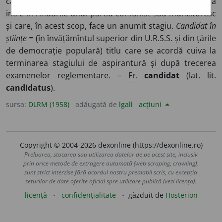
candidează. ◊
Candidat de partid =
persoană care cere să
intre în rîndurile unui partid comunist sau muncitoresc
și care, în acest scop, face un anumit stagiu.
Candidat în
științe =
(în învățămîntul superior din U.R.S.S. și din țările
de democrație populară) titlu care se acordă cuiva la
terminarea stagiului de aspirantură și după trecerea
examenelor reglementare. –
Fr.
candidat
(
lat. lit.
candidatus
).
sursa:
DLRM (1958)
adăugată de
lgall
acțiuni
Copyright © 2004-2026 dexonline (https://dexonline.ro)
Preluarea, stocarea sau utilizarea datelor de pe acest site, inclusiv
prin orice metode de extragere automată (web scraping, crawling),
sunt strict interzise fără acordul nostru prealabil scris, cu excepția
seturilor de date oferite oficial spre utilizare publică (vezi licența).
licență
confidențialitate
găzduit de
Hosterion