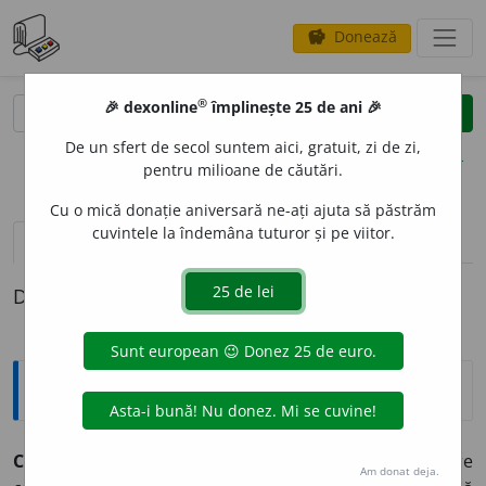
Donează
savings
®
®
🎉 dexonline
împlinește 25 de ani 🎉
caută
clear
search
De un sfert de secol suntem aici, gratuit, zi de zi,
opțiuni
pentru milioane de căutări.
Cu o mică donație aniversară ne-ați ajuta să păstrăm
cuvintele la îndemâna tuturor și pe viitor.
pronunție
(50)
volume_up
definiții (1)
Definiția cu ID-ul 544982:
Explicative DEX
CANDID
A
T, -Ă,
candidați, -te,
s. m.
și
f.
Persoană care
Am donat deja.