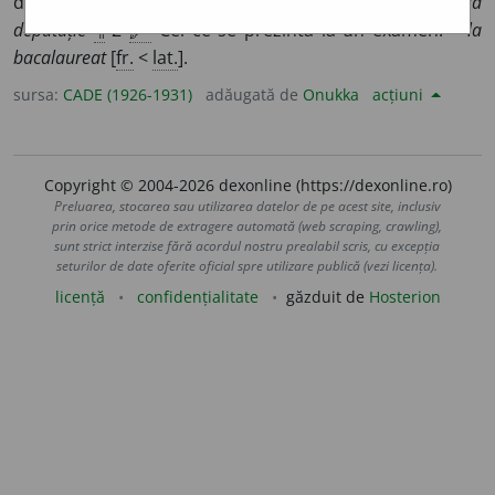
dobîndească o slujbă, un titlu, o demnitate:
~ la
deputăție
¶
2
🖋
Cel ce se prezintă la un examen:
~ la
bacalaureat
[
fr.
<
lat.
].
sursa:
CADE (1926-1931)
adăugată de
Onukka
acțiuni
Copyright © 2004-2026 dexonline (https://dexonline.ro)
Preluarea, stocarea sau utilizarea datelor de pe acest site, inclusiv
prin orice metode de extragere automată (web scraping, crawling),
sunt strict interzise fără acordul nostru prealabil scris, cu excepția
seturilor de date oferite oficial spre utilizare publică (vezi licența).
licență
confidențialitate
găzduit de
Hosterion