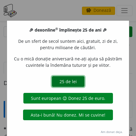
Donează
savings
®
®
🎉 dexonline
împlinește 25 de ani 🎉
caută
clear
search
De un sfert de secol suntem aici, gratuit, zi de zi,
opțiuni
pentru milioane de căutări.
Cu o mică donație aniversară ne-ați ajuta să păstrăm
cuvintele la îndemâna tuturor și pe viitor.
pronunție
(50)
volume_up
definiții (1)
Definiția cu ID-ul 1345675:
Explicative DEX
*CANDID
A
T
sm.
,
CANDID
A
TĂ
(
pl.
-te)
sf.
1 Care aspiră să
Am donat deja.