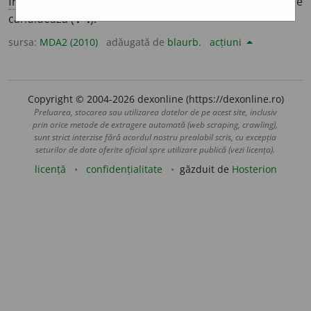
fr
candidat
,
lat
candidatus
]
1-4
Persoană care
candidează (
1-4
).
sursa:
MDA2 (2010)
adăugată de
blaurb.
acțiuni
Copyright © 2004-2026 dexonline (https://dexonline.ro)
Preluarea, stocarea sau utilizarea datelor de pe acest site, inclusiv
prin orice metode de extragere automată (web scraping, crawling),
sunt strict interzise fără acordul nostru prealabil scris, cu excepția
seturilor de date oferite oficial spre utilizare publică (vezi licența).
licență
confidențialitate
găzduit de
Hosterion