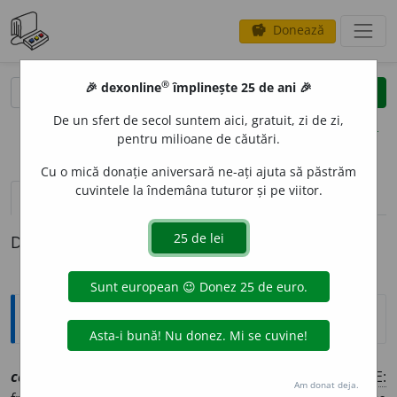
Donează
savings
®
®
🎉 dexonline
împlinește 25 de ani 🎉
caută
clear
search
De un sfert de secol suntem aici, gratuit, zi de zi,
opțiuni
pentru milioane de căutări.
Cu o mică donație aniversară ne-ați ajuta să păstrăm
cuvintele la îndemâna tuturor și pe viitor.
pronunție
(50)
volume_up
definiții (1)
Definiția cu ID-ul 1046177:
Explicative DEX
candid
a
t, ~ă
smf
[
At:
CARAGIALE, T. I, 186 /
Pl:
~
a
ți, ~e
/
E:
Am donat deja.