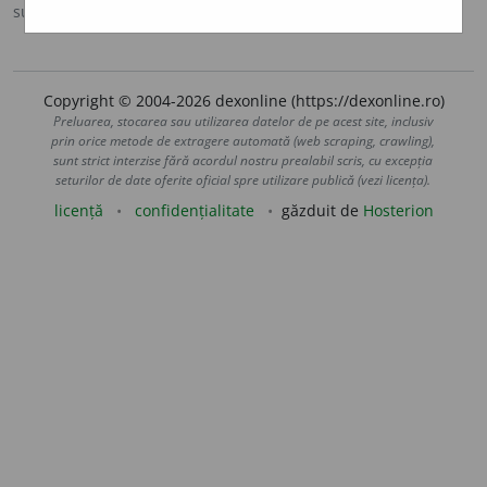
sursa:
MDA2 (2010)
adăugată de
blaurb.
acțiuni
Copyright © 2004-2026 dexonline (https://dexonline.ro)
Preluarea, stocarea sau utilizarea datelor de pe acest site, inclusiv
prin orice metode de extragere automată (web scraping, crawling),
sunt strict interzise fără acordul nostru prealabil scris, cu excepția
seturilor de date oferite oficial spre utilizare publică (vezi licența).
licență
confidențialitate
găzduit de
Hosterion