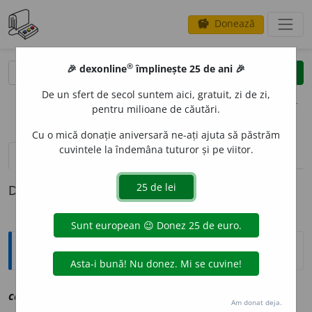
Donează
savings
®
®
🎉 dexonline
împlinește 25 de ani 🎉
caută
clear
search
De un sfert de secol suntem aici, gratuit, zi de zi,
opțiuni
pentru milioane de căutări.
Cu o mică donație aniversară ne-ați ajuta să păstrăm
cuvintele la îndemâna tuturor și pe viitor.
definiții (1)
Definiția cu ID-ul 1045615:
Explicative DEX
calumn
i
e
sf
vz
calomnie
Am donat deja.